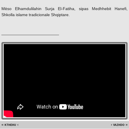
Mëso Elhamdulilahin Surja El-Fatiha, sipas Medhhebit Hanefi,
Shkolla islame tradicionale Shqiptare.
_________________________
kthehu
vazhdo