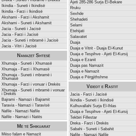
Ajeti 285-286 Surja El-Bekare
Ikindia - Suneti i Ikindisë
Rruku
Ikindia - Farzi i Ikindisë
Sexhde
Akshami - Farzi i Akshamit
Shehadeti
Akshami - Suneti i Akshamit
Selami
Jacia - Suneti i Jacisë
Etehijati
Jacia - Farzi i Jacisë
Salavatet
Jacia - Suneti i mbramë i Jacisë
Duaja
Jacia - Vitri i Jacisë
Duaja e Vitrit - Duaja El-Kunut
Duaja e Tespihve - Ajeti El-Kursij
Namazet Shtesë
Duaja e Ezanit
Xhumaja - Suneti i Xhumasë
Duaja pas Namazit
Xhumaja - Farzi i Xhumasë
Duaja e Namazit
Xhumaja - Suneti i mbramë i
Duaja e Përgjithshme
Xhumasë
Xhumaja - Farzi i vonuar i Drekës
Videot e Rastit
Xhumaja - Suneti i mbramë i vonuar
i Drekës
Jacia - Farzi i Jacisë
Bajrami - Namazi i Bajramit
Ikindia - Suneti i Ikindisë
Taravia - Namazi i Taravisë
Kulhuvallahi Surja El-Ihlas
Nafile - Namazi Nafile
Duaja e Tespihve - Ajeti El-Kursij
Nafile - Namazi i Natës
Tekbiri Fillestar
Dreka - Farzi i Drekës
Më të Shikuarat
Sabahi - Suneti i Sabahit
Mëso faljen e Namazit
Nafile - Namazi Nafile