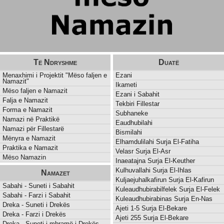
Të Ndryshme
Duatë
Menaxhimi i Projektit "Mëso faljen e
Ezani
Namazit"
Ikameti
Mëso faljen e Namazit
Ezani i Sabahit
Falja e Namazit
Tekbiri Fillestar
Forma e Namazit
Subhaneke
Namazi në Praktikë
Eaudhubilahi
Namazi për Fillestarë
Bismilahi
Mënyra e Namazit
Elhamdulilahi Surja El-Fatiha
Praktika e Namazit
Velasr Surja El-Asr
Mëso Namazin
Inaeatajna Surja El-Keuther
Kulhuvallahi Surja El-Ihlas
Namazet
Kuljaejuhalkafirun Surja El-Kafirun
Sabahi - Suneti i Sabahit
Kuleaudhubirabilfelek Surja El-Felek
Sabahi - Farzi i Sabahit
Kuleaudhubirabinas Surja En-Nas
Dreka - Suneti i Drekës
Ajeti 1-5 Surja El-Bekare
Dreka - Farzi i Drekës
Ajeti 255 Surja El-Bekare
Dreka - Suneti i mbramë i Drekës