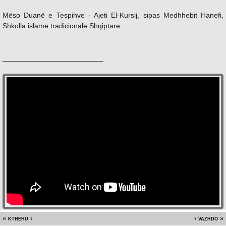
Mëso Duanë e Tespihve - Ajeti El-Kursij, sipas Medhhebit Hanefi,
Shkolla islame tradicionale Shqiptare.
_________________________
kthehu
vazhdo