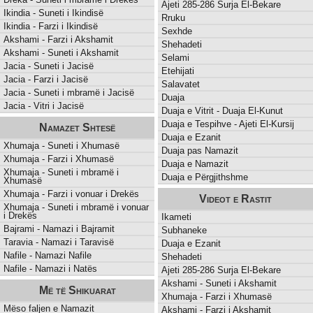
Ajeti 285-286 Surja El-Bekare
Ikindia - Suneti i Ikindisë
Rruku
Ikindia - Farzi i Ikindisë
Sexhde
Akshami - Farzi i Akshamit
Shehadeti
Akshami - Suneti i Akshamit
Selami
Jacia - Suneti i Jacisë
Etehijati
Jacia - Farzi i Jacisë
Salavatet
Jacia - Suneti i mbramë i Jacisë
Duaja
Jacia - Vitri i Jacisë
Duaja e Vitrit - Duaja El-Kunut
Duaja e Tespihve - Ajeti El-Kursij
Namazet Shtesë
Duaja e Ezanit
Xhumaja - Suneti i Xhumasë
Duaja pas Namazit
Xhumaja - Farzi i Xhumasë
Duaja e Namazit
Xhumaja - Suneti i mbramë i
Duaja e Përgjithshme
Xhumasë
Xhumaja - Farzi i vonuar i Drekës
Videot e Rastit
Xhumaja - Suneti i mbramë i vonuar
i Drekës
Ikameti
Bajrami - Namazi i Bajramit
Subhaneke
Taravia - Namazi i Taravisë
Duaja e Ezanit
Nafile - Namazi Nafile
Shehadeti
Nafile - Namazi i Natës
Ajeti 285-286 Surja El-Bekare
Akshami - Suneti i Akshamit
Më të Shikuarat
Xhumaja - Farzi i Xhumasë
Mëso faljen e Namazit
Akshami - Farzi i Akshamit