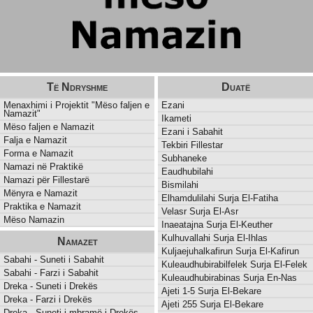
Të Ndryshme
Duatë
Menaxhimi i Projektit "Mëso faljen e
Ezani
Namazit"
Ikameti
Mëso faljen e Namazit
Ezani i Sabahit
Falja e Namazit
Tekbiri Fillestar
Forma e Namazit
Subhaneke
Namazi në Praktikë
Eaudhubilahi
Namazi për Fillestarë
Bismilahi
Mënyra e Namazit
Elhamdulilahi Surja El-Fatiha
Praktika e Namazit
Velasr Surja El-Asr
Mëso Namazin
Inaeatajna Surja El-Keuther
Kulhuvallahi Surja El-Ihlas
Namazet
Kuljaejuhalkafirun Surja El-Kafirun
Sabahi - Suneti i Sabahit
Kuleaudhubirabilfelek Surja El-Felek
Sabahi - Farzi i Sabahit
Kuleaudhubirabinas Surja En-Nas
Dreka - Suneti i Drekës
Ajeti 1-5 Surja El-Bekare
Dreka - Farzi i Drekës
Ajeti 255 Surja El-Bekare
Dreka - Suneti i mbramë i Drekës