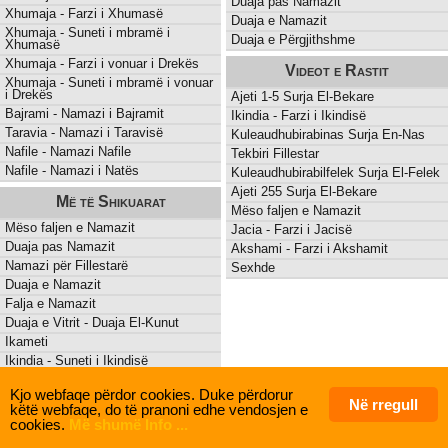
Duaja pas Namazit
Xhumaja - Farzi i Xhumasë
Duaja e Namazit
Xhumaja - Suneti i mbramë i
Duaja e Përgjithshme
Xhumasë
Xhumaja - Farzi i vonuar i Drekës
Videot e Rastit
Xhumaja - Suneti i mbramë i vonuar
i Drekës
Ajeti 1-5 Surja El-Bekare
Bajrami - Namazi i Bajramit
Ikindia - Farzi i Ikindisë
Taravia - Namazi i Taravisë
Kuleaudhubirabinas Surja En-Nas
Nafile - Namazi Nafile
Tekbiri Fillestar
Nafile - Namazi i Natës
Kuleaudhubirabilfelek Surja El-Felek
Ajeti 255 Surja El-Bekare
Më të Shikuarat
Mëso faljen e Namazit
Mëso faljen e Namazit
Jacia - Farzi i Jacisë
Duaja pas Namazit
Akshami - Farzi i Akshamit
Namazi për Fillestarë
Sexhde
Duaja e Namazit
Falja e Namazit
Duaja e Vitrit - Duaja El-Kunut
Ikameti
Ikindia - Suneti i Ikindisë
Dreka - Suneti i Drekës
Kjo webfaqe përdor cookies. Duke përdorur
Sabahi - Suneti i Sabahit
Në rregull
këtë webfaqe, do të pranoni edhe vendosjen e
cookies.
Më shumë Info ...
Namazi
hoQJani
©
| 2005-2026 | Designed by
@