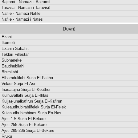
Bajrami - Namazi i Bajramit
Taravia - Namazi i Taravisë
Nafile - Namazi Nafile
Nafile - Namazi i Natës
Duatë
Ezani
Ikameti
Ezani i Sabahit
Tekbiri Fillestar
Subhaneke
Eaudhubilahi
Bismilahi
Elhamdulilahi Surja El-Fatiha
Velasr Surja El-Asr
Inaeatajna Surja El-Keuther
Kulhuvallahi Surja El-Ihlas
Kuljaejuhalkafirun Surja El-Kafirun
Kuleaudhubirabilfelek Surja El-Felek
Kuleaudhubirabinas Surja En-Nas
Ajeti 1-5 Surja El-Bekare
Ajeti 255 Surja El-Bekare
Ajeti 285-286 Surja El-Bekare
Rruku