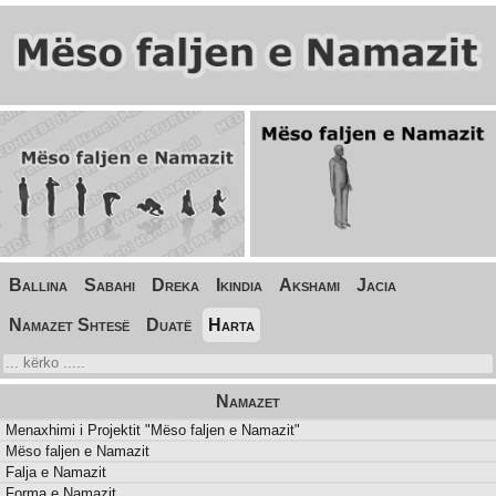
Ballina
Sabahi
Dreka
Ikindia
Akshami
Jacia
Namazet Shtesë
Duatë
Harta
Namazet
Menaxhimi i Projektit "Mëso faljen e Namazit"
Mëso faljen e Namazit
Falja e Namazit
Forma e Namazit