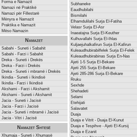
Forma e Namazit
Subhaneke
Namazi në Praktikë
Eaudhubilahi
Namazi për Fillestarë
Bismilahi
Mënyra e Namazit
Elhamdulilahi Surja El-Fatiha
Praktika e Namazit
Velasr Surja El-Asr
Mëso Namazin
Inaeatajna Surja El-Keuther
Kulhuvallahi Surja El-Ihlas
Namazet
Kuljaejuhalkafirun Surja El-Kafirun
Sabahi - Suneti i Sabahit
Kuleaudhubirabilfelek Surja El-Felek
Sabahi - Farzi i Sabahit
Kuleaudhubirabinas Surja En-Nas
Dreka - Suneti i Drekës
Ajeti 1-5 Surja El-Bekare
Dreka - Farzi i Drekës
Ajeti 255 Surja El-Bekare
Dreka - Suneti i mbramë i Drekës
Ajeti 285-286 Surja El-Bekare
Ikindia - Suneti i Ikindisë
Rruku
Ikindia - Farzi i Ikindisë
Sexhde
Akshami - Farzi i Akshamit
Shehadeti
Akshami - Suneti i Akshamit
Selami
Jacia - Suneti i Jacisë
Etehijati
Jacia - Farzi i Jacisë
Salavatet
Jacia - Suneti i mbramë i Jacisë
Duaja
Jacia - Vitri i Jacisë
Duaja e Vitrit - Duaja El-Kunut
Duaja e Tespihve - Ajeti El-Kursij
Namazet Shtesë
Duaja e Ezanit
Xhumaja - Suneti i Xhumasë