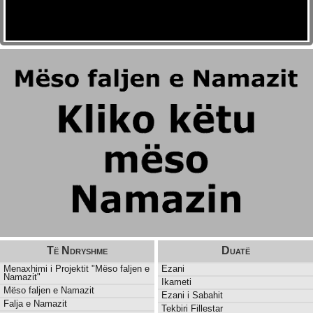
Të Ndryshme
Duatë
Menaxhimi i Projektit "Mëso faljen e
Ezani
Namazit"
Ikameti
Mëso faljen e Namazit
Ezani i Sabahit
Falja e Namazit
Tekbiri Fillestar