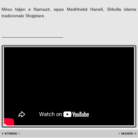
Mëso faljen e Namazit, sipas Medhhebit Hanefi, Shkolla islame
tradicionale Shqiptare.
_________________________
kthehu
vazhdo