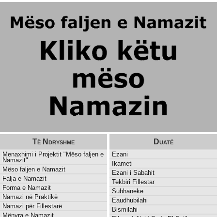
Të Ndryshme
Duatë
Menaxhimi i Projektit "Mëso faljen e
Ezani
Namazit"
Ikameti
Mëso faljen e Namazit
Ezani i Sabahit
Falja e Namazit
Tekbiri Fillestar
Forma e Namazit
Subhaneke
Namazi në Praktikë
Eaudhubilahi
Namazi për Fillestarë
Bismilahi
Mënyra e Namazit