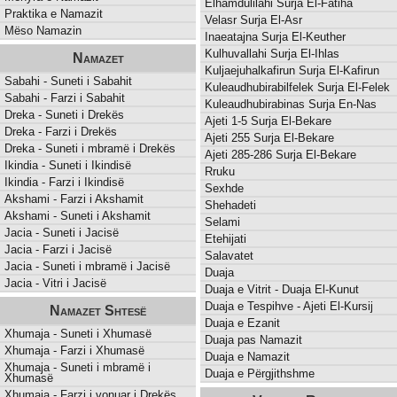
Elhamdulilahi Surja El-Fatiha
Praktika e Namazit
Velasr Surja El-Asr
Mëso Namazin
Inaeatajna Surja El-Keuther
Kulhuvallahi Surja El-Ihlas
Namazet
Kuljaejuhalkafirun Surja El-Kafirun
Sabahi - Suneti i Sabahit
Kuleaudhubirabilfelek Surja El-Felek
Sabahi - Farzi i Sabahit
Kuleaudhubirabinas Surja En-Nas
Dreka - Suneti i Drekës
Ajeti 1-5 Surja El-Bekare
Dreka - Farzi i Drekës
Ajeti 255 Surja El-Bekare
Dreka - Suneti i mbramë i Drekës
Ajeti 285-286 Surja El-Bekare
Ikindia - Suneti i Ikindisë
Rruku
Ikindia - Farzi i Ikindisë
Sexhde
Akshami - Farzi i Akshamit
Shehadeti
Akshami - Suneti i Akshamit
Selami
Jacia - Suneti i Jacisë
Etehijati
Jacia - Farzi i Jacisë
Salavatet
Jacia - Suneti i mbramë i Jacisë
Duaja
Jacia - Vitri i Jacisë
Duaja e Vitrit - Duaja El-Kunut
Duaja e Tespihve - Ajeti El-Kursij
Namazet Shtesë
Duaja e Ezanit
Xhumaja - Suneti i Xhumasë
Duaja pas Namazit
Xhumaja - Farzi i Xhumasë
Duaja e Namazit
Xhumaja - Suneti i mbramë i
Duaja e Përgjithshme
Xhumasë
Xhumaja - Farzi i vonuar i Drekës