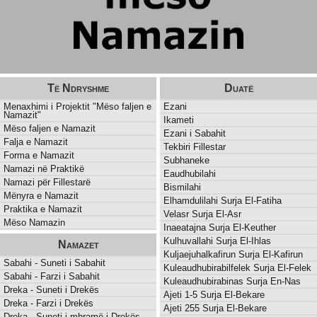
Të Ndryshme
Duatë
Menaxhimi i Projektit "Mëso faljen e
Ezani
Namazit"
Ikameti
Mëso faljen e Namazit
Ezani i Sabahit
Falja e Namazit
Tekbiri Fillestar
Forma e Namazit
Subhaneke
Namazi në Praktikë
Eaudhubilahi
Namazi për Fillestarë
Bismilahi
Mënyra e Namazit
Elhamdulilahi Surja El-Fatiha
Praktika e Namazit
Velasr Surja El-Asr
Mëso Namazin
Inaeatajna Surja El-Keuther
Kulhuvallahi Surja El-Ihlas
Namazet
Kuljaejuhalkafirun Surja El-Kafirun
Sabahi - Suneti i Sabahit
Kuleaudhubirabilfelek Surja El-Felek
Sabahi - Farzi i Sabahit
Kuleaudhubirabinas Surja En-Nas
Dreka - Suneti i Drekës
Ajeti 1-5 Surja El-Bekare
Dreka - Farzi i Drekës
Ajeti 255 Surja El-Bekare
Dreka - Suneti i mbramë i Drekës