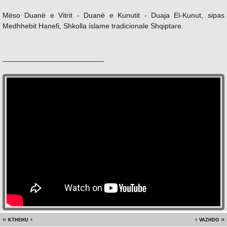
Mëso Duanë e Vitrit - Duanë e Kunutit - Duaja El-Kunut, sipas
Medhhebit Hanefi, Shkolla islame tradicionale Shqiptare.
_________________________
kthehu
vazhdo