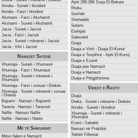
Ajeti 285-286 Surja El-Bekare
Ikindia - Suneti i Ikindisë
Rruku
Ikindia - Farzi i Ikindisë
Sexhde
Akshami - Farzi i Akshamit
Shehadeti
Akshami - Suneti i Akshamit
Selami
Jacia - Suneti i Jacisë
Etehijati
Jacia - Farzi i Jacisë
Salavatet
Jacia - Suneti i mbramë i Jacisë
Duaja
Jacia - Vitri i Jacisë
Duaja e Vitrit - Duaja El-Kunut
Duaja e Tespihve - Ajeti El-Kursij
Namazet Shtesë
Duaja e Ezanit
Xhumaja - Suneti i Xhumasë
Duaja pas Namazit
Xhumaja - Farzi i Xhumasë
Duaja e Namazit
Xhumaja - Suneti i mbramë i
Duaja e Përgjithshme
Xhumasë
Xhumaja - Farzi i vonuar i Drekës
Videot e Rastit
Xhumaja - Suneti i mbramë i vonuar
i Drekës
Duaja
Bajrami - Namazi i Bajramit
Dreka - Suneti i mbramë i Drekës
Taravia - Namazi i Taravisë
Ikindia - Suneti i Ikindisë
Nafile - Namazi Nafile
Xhumaja - Suneti i mbramë i
Xhumasë
Nafile - Namazi i Natës
Ezani i Sabahit
Më të Shikuarat
Namazi në Praktikë
Tekbiri Fillestar
Mëso faljen e Namazit