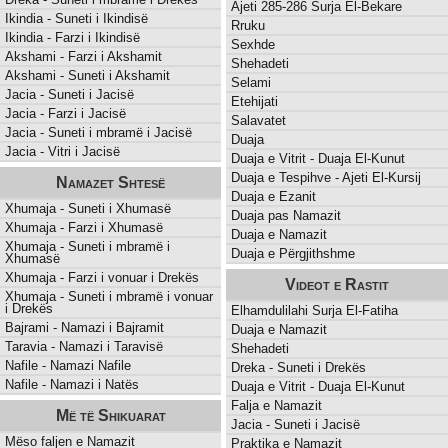
Ajeti 285-286 Surja El-Bekare
Ikindia - Suneti i Ikindisë
Rruku
Ikindia - Farzi i Ikindisë
Sexhde
Akshami - Farzi i Akshamit
Shehadeti
Akshami - Suneti i Akshamit
Selami
Jacia - Suneti i Jacisë
Etehijati
Jacia - Farzi i Jacisë
Salavatet
Jacia - Suneti i mbramë i Jacisë
Duaja
Jacia - Vitri i Jacisë
Duaja e Vitrit - Duaja El-Kunut
Duaja e Tespihve - Ajeti El-Kursij
Namazet Shtesë
Duaja e Ezanit
Xhumaja - Suneti i Xhumasë
Duaja pas Namazit
Xhumaja - Farzi i Xhumasë
Duaja e Namazit
Xhumaja - Suneti i mbramë i
Duaja e Përgjithshme
Xhumasë
Xhumaja - Farzi i vonuar i Drekës
Videot e Rastit
Xhumaja - Suneti i mbramë i vonuar
i Drekës
Elhamdulilahi Surja El-Fatiha
Bajrami - Namazi i Bajramit
Duaja e Namazit
Taravia - Namazi i Taravisë
Shehadeti
Nafile - Namazi Nafile
Dreka - Suneti i Drekës
Nafile - Namazi i Natës
Duaja e Vitrit - Duaja El-Kunut
Falja e Namazit
Më të Shikuarat
Jacia - Suneti i Jacisë
Mëso faljen e Namazit
Praktika e Namazit