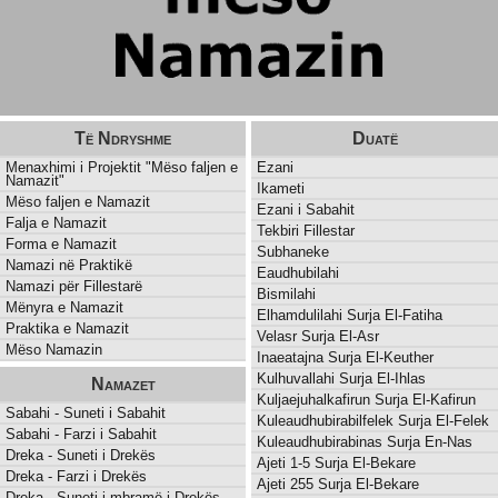
Të Ndryshme
Duatë
Menaxhimi i Projektit "Mëso faljen e
Ezani
Namazit"
Ikameti
Mëso faljen e Namazit
Ezani i Sabahit
Falja e Namazit
Tekbiri Fillestar
Forma e Namazit
Subhaneke
Namazi në Praktikë
Eaudhubilahi
Namazi për Fillestarë
Bismilahi
Mënyra e Namazit
Elhamdulilahi Surja El-Fatiha
Praktika e Namazit
Velasr Surja El-Asr
Mëso Namazin
Inaeatajna Surja El-Keuther
Kulhuvallahi Surja El-Ihlas
Namazet
Kuljaejuhalkafirun Surja El-Kafirun
Sabahi - Suneti i Sabahit
Kuleaudhubirabilfelek Surja El-Felek
Sabahi - Farzi i Sabahit
Kuleaudhubirabinas Surja En-Nas
Dreka - Suneti i Drekës
Ajeti 1-5 Surja El-Bekare
Dreka - Farzi i Drekës
Ajeti 255 Surja El-Bekare
Dreka - Suneti i mbramë i Drekës