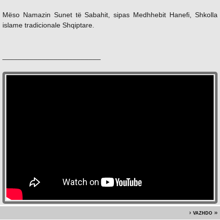
Mëso Namazin Sunet të Sabahit, sipas Medhhebit Hanefi, Shkolla
islame tradicionale Shqiptare.
_________________________
vazhdo