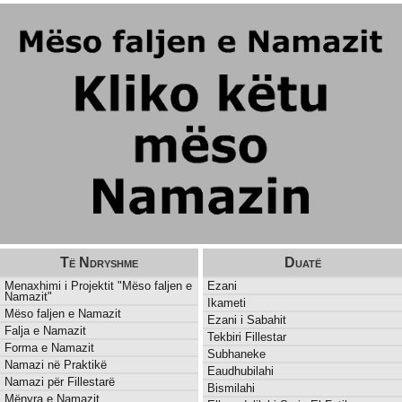
Të Ndryshme
Duatë
Menaxhimi i Projektit "Mëso faljen e
Ezani
Namazit"
Ikameti
Mëso faljen e Namazit
Ezani i Sabahit
Falja e Namazit
Tekbiri Fillestar
Forma e Namazit
Subhaneke
Namazi në Praktikë
Eaudhubilahi
Namazi për Fillestarë
Bismilahi
Mënyra e Namazit