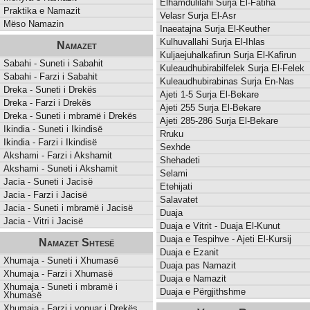
Elhamdulilahi Surja El-Fatiha
Praktika e Namazit
Velasr Surja El-Asr
Mëso Namazin
Inaeatajna Surja El-Keuther
Kulhuvallahi Surja El-Ihlas
Namazet
Kuljaejuhalkafirun Surja El-Kafirun
Sabahi - Suneti i Sabahit
Kuleaudhubirabilfelek Surja El-Felek
Sabahi - Farzi i Sabahit
Kuleaudhubirabinas Surja En-Nas
Dreka - Suneti i Drekës
Ajeti 1-5 Surja El-Bekare
Dreka - Farzi i Drekës
Ajeti 255 Surja El-Bekare
Dreka - Suneti i mbramë i Drekës
Ajeti 285-286 Surja El-Bekare
Ikindia - Suneti i Ikindisë
Rruku
Ikindia - Farzi i Ikindisë
Sexhde
Akshami - Farzi i Akshamit
Shehadeti
Akshami - Suneti i Akshamit
Selami
Jacia - Suneti i Jacisë
Etehijati
Jacia - Farzi i Jacisë
Salavatet
Jacia - Suneti i mbramë i Jacisë
Duaja
Jacia - Vitri i Jacisë
Duaja e Vitrit - Duaja El-Kunut
Duaja e Tespihve - Ajeti El-Kursij
Namazet Shtesë
Duaja e Ezanit
Xhumaja - Suneti i Xhumasë
Duaja pas Namazit
Xhumaja - Farzi i Xhumasë
Duaja e Namazit
Xhumaja - Suneti i mbramë i
Duaja e Përgjithshme
Xhumasë
Xhumaja - Farzi i vonuar i Drekës