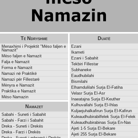
Të Ndryshme
Duatë
Menaxhimi i Projektit "Mëso faljen e
Ezani
Namazit"
Ikameti
Mëso faljen e Namazit
Ezani i Sabahit
Falja e Namazit
Tekbiri Fillestar
Forma e Namazit
Subhaneke
Namazi në Praktikë
Eaudhubilahi
Namazi për Fillestarë
Bismilahi
Mënyra e Namazit
Elhamdulilahi Surja El-Fatiha
Praktika e Namazit
Velasr Surja El-Asr
Mëso Namazin
Inaeatajna Surja El-Keuther
Kulhuvallahi Surja El-Ihlas
Namazet
Kuljaejuhalkafirun Surja El-Kafirun
Sabahi - Suneti i Sabahit
Kuleaudhubirabilfelek Surja El-Felek
Sabahi - Farzi i Sabahit
Kuleaudhubirabinas Surja En-Nas
Dreka - Suneti i Drekës
Ajeti 1-5 Surja El-Bekare
Dreka - Farzi i Drekës
Ajeti 255 Surja El-Bekare
Dreka - Suneti i mbramë i Drekës