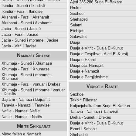
Ajeti 285-286 Surja El-Bekare
Ikindia - Suneti i Ikindisë
Rruku
Ikindia - Farzi i Ikindisë
Sexhde
Akshami - Farzi i Akshamit
Shehadeti
Akshami - Suneti i Akshamit
Selami
Jacia - Suneti i Jacisë
Etehijati
Jacia - Farzi i Jacisë
Salavatet
Jacia - Suneti i mbramë i Jacisë
Duaja
Jacia - Vitri i Jacisë
Duaja e Vitrit - Duaja El-Kunut
Duaja e Tespihve - Ajeti El-Kursij
Namazet Shtesë
Duaja e Ezanit
Xhumaja - Suneti i Xhumasë
Duaja pas Namazit
Xhumaja - Farzi i Xhumasë
Duaja e Namazit
Xhumaja - Suneti i mbramë i
Duaja e Përgjithshme
Xhumasë
Xhumaja - Farzi i vonuar i Drekës
Videot e Rastit
Xhumaja - Suneti i mbramë i vonuar
i Drekës
Sexhde
Bajrami - Namazi i Bajramit
Tekbiri Fillestar
Taravia - Namazi i Taravisë
Kuljaejuhalkafirun Surja El-Kafirun
Nafile - Namazi Nafile
Taravia - Namazi i Taravisë
Nafile - Namazi i Natës
Dreka - Suneti i Drekës
Duaja e Vitrit - Duaja El-Kunut
Më të Shikuarat
Ezani i Sabahit
Mëso faljen e Namazit
Shehadeti