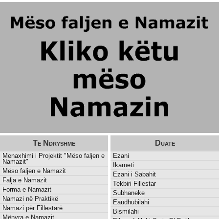
Të Ndryshme
Duatë
Menaxhimi i Projektit "Mëso faljen e
Ezani
Namazit"
Ikameti
Mëso faljen e Namazit
Ezani i Sabahit
Falja e Namazit
Tekbiri Fillestar
Forma e Namazit
Subhaneke
Namazi në Praktikë
Eaudhubilahi
Namazi për Fillestarë
Bismilahi
Mënyra e Namazit