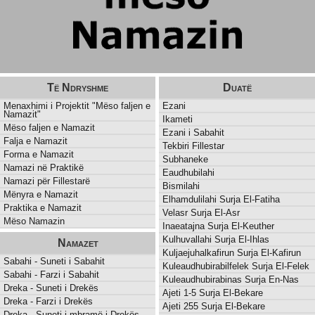
Të Ndryshme
Duatë
Menaxhimi i Projektit "Mëso faljen e
Ezani
Namazit"
Ikameti
Mëso faljen e Namazit
Ezani i Sabahit
Falja e Namazit
Tekbiri Fillestar
Forma e Namazit
Subhaneke
Namazi në Praktikë
Eaudhubilahi
Namazi për Fillestarë
Bismilahi
Mënyra e Namazit
Elhamdulilahi Surja El-Fatiha
Praktika e Namazit
Velasr Surja El-Asr
Mëso Namazin
Inaeatajna Surja El-Keuther
Kulhuvallahi Surja El-Ihlas
Namazet
Kuljaejuhalkafirun Surja El-Kafirun
Sabahi - Suneti i Sabahit
Kuleaudhubirabilfelek Surja El-Felek
Sabahi - Farzi i Sabahit
Kuleaudhubirabinas Surja En-Nas
Dreka - Suneti i Drekës
Ajeti 1-5 Surja El-Bekare
Dreka - Farzi i Drekës
Ajeti 255 Surja El-Bekare
Dreka - Suneti i mbramë i Drekës