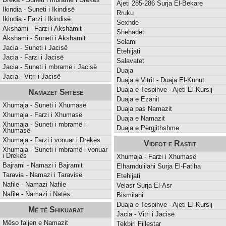
Ajeti 285-286 Surja El-Bekare
Ikindia - Suneti i Ikindisë
Rruku
Ikindia - Farzi i Ikindisë
Sexhde
Akshami - Farzi i Akshamit
Shehadeti
Akshami - Suneti i Akshamit
Selami
Jacia - Suneti i Jacisë
Etehijati
Jacia - Farzi i Jacisë
Salavatet
Jacia - Suneti i mbramë i Jacisë
Duaja
Jacia - Vitri i Jacisë
Duaja e Vitrit - Duaja El-Kunut
Duaja e Tespihve - Ajeti El-Kursij
Namazet Shtesë
Duaja e Ezanit
Xhumaja - Suneti i Xhumasë
Duaja pas Namazit
Xhumaja - Farzi i Xhumasë
Duaja e Namazit
Xhumaja - Suneti i mbramë i
Duaja e Përgjithshme
Xhumasë
Xhumaja - Farzi i vonuar i Drekës
Videot e Rastit
Xhumaja - Suneti i mbramë i vonuar
i Drekës
Xhumaja - Farzi i Xhumasë
Bajrami - Namazi i Bajramit
Elhamdulilahi Surja El-Fatiha
Taravia - Namazi i Taravisë
Etehijati
Nafile - Namazi Nafile
Velasr Surja El-Asr
Nafile - Namazi i Natës
Bismilahi
Duaja e Tespihve - Ajeti El-Kursij
Më të Shikuarat
Jacia - Vitri i Jacisë
Mëso faljen e Namazit
Tekbiri Fillestar