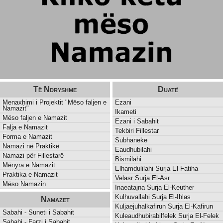
Të Ndryshme
Duatë
Menaxhimi i Projektit "Mëso faljen e
Ezani
Namazit"
Ikameti
Mëso faljen e Namazit
Ezani i Sabahit
Falja e Namazit
Tekbiri Fillestar
Forma e Namazit
Subhaneke
Namazi në Praktikë
Eaudhubilahi
Namazi për Fillestarë
Bismilahi
Mënyra e Namazit
Elhamdulilahi Surja El-Fatiha
Praktika e Namazit
Velasr Surja El-Asr
Mëso Namazin
Inaeatajna Surja El-Keuther
Kulhuvallahi Surja El-Ihlas
Namazet
Kuljaejuhalkafirun Surja El-Kafirun
Sabahi - Suneti i Sabahit
Kuleaudhubirabilfelek Surja El-Felek
Sabahi - Farzi i Sabahit