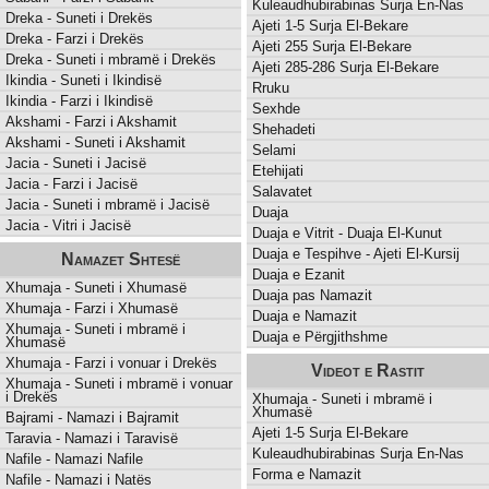
Kuleaudhubirabinas Surja En-Nas
Dreka - Suneti i Drekës
Ajeti 1-5 Surja El-Bekare
Dreka - Farzi i Drekës
Ajeti 255 Surja El-Bekare
Dreka - Suneti i mbramë i Drekës
Ajeti 285-286 Surja El-Bekare
Ikindia - Suneti i Ikindisë
Rruku
Ikindia - Farzi i Ikindisë
Sexhde
Akshami - Farzi i Akshamit
Shehadeti
Akshami - Suneti i Akshamit
Selami
Jacia - Suneti i Jacisë
Etehijati
Jacia - Farzi i Jacisë
Salavatet
Jacia - Suneti i mbramë i Jacisë
Duaja
Jacia - Vitri i Jacisë
Duaja e Vitrit - Duaja El-Kunut
Duaja e Tespihve - Ajeti El-Kursij
Namazet Shtesë
Duaja e Ezanit
Xhumaja - Suneti i Xhumasë
Duaja pas Namazit
Xhumaja - Farzi i Xhumasë
Duaja e Namazit
Xhumaja - Suneti i mbramë i
Duaja e Përgjithshme
Xhumasë
Xhumaja - Farzi i vonuar i Drekës
Videot e Rastit
Xhumaja - Suneti i mbramë i vonuar
i Drekës
Xhumaja - Suneti i mbramë i
Xhumasë
Bajrami - Namazi i Bajramit
Ajeti 1-5 Surja El-Bekare
Taravia - Namazi i Taravisë
Kuleaudhubirabinas Surja En-Nas
Nafile - Namazi Nafile
Forma e Namazit
Nafile - Namazi i Natës